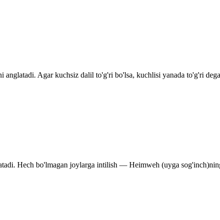
nglatadi. Agar kuchsiz dalil to'g'ri bo'lsa, kuchlisi yanada to'g'ri deg
atadi. Hech bo'lmagan joylarga intilish — Heimweh (uyga sog'inch)ning