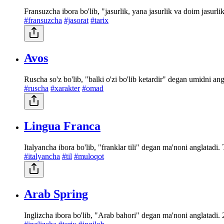
Fransuzcha ibora bo'lib, "jasurlik, yana jasurlik va doim jasurl
#fransuzcha
#jasorat
#tarix
Avos
Ruscha so'z bo'lib, "balki o'zi bo'lib ketardir" degan umidni an
#ruscha
#xarakter
#omad
Lingua Franca
Italyancha ibora bo'lib, "franklar tili" degan ma'noni anglatadi. 
#italyancha
#til
#muloqot
Arab Spring
Inglizcha ibora bo'lib, "Arab bahori" degan ma'noni anglatadi.