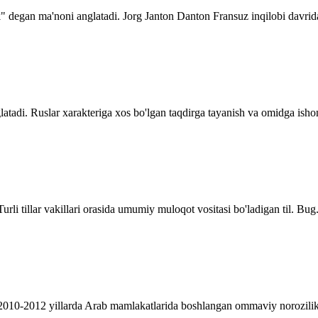
ik" degan ma'noni anglatadi. Jorg Janton Danton Fransuz inqilobi davrida
glatadi. Ruslar xarakteriga xos bo'lgan taqdirga tayanish va omidga ishon
Turli tillar vakillari orasida umumiy muloqot vositasi bo'ladigan til. Bug.
 2010-2012 yillarda Arab mamlakatlarida boshlangan ommaviy norozilik 