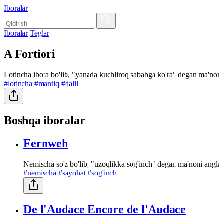
Iboralar
Iboralar
Teglar
A Fortiori
Lotincha ibora bo'lib, "yanada kuchliroq sababga ko'ra" degan ma'noni a
#lotincha
#mantiq
#dalil
Boshqa iboralar
Fernweh
Nemischa so'z bo'lib, "uzoqlikka sog'inch" degan ma'noni angl
#nemischa
#sayohat
#sog'inch
De l'Audace Encore de l'Audace