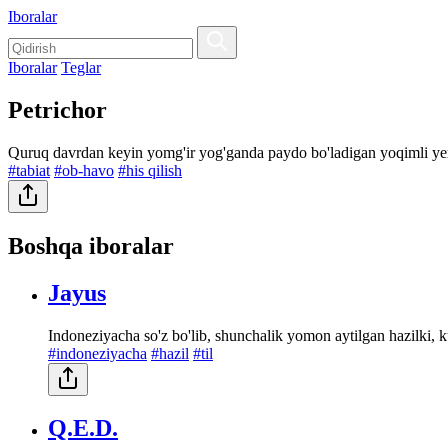
Iboralar
Iboralar
Teglar
Petrichor
Quruq davrdan keyin yomg'ir yog'ganda paydo bo'ladigan yoqimli yer
#tabiat
#ob-havo
#his qilish
Boshqa iboralar
Jayus
Indoneziyacha so'z bo'lib, shunchalik yomon aytilgan hazilki, k
#indoneziyacha
#hazil
#til
Q.E.D.