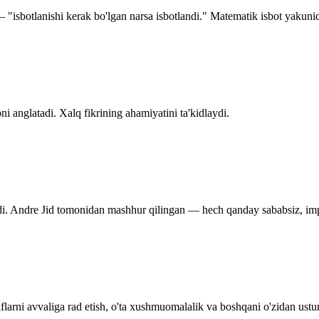
isbotlanishi kerak bo'lgan narsa isbotlandi." Matematik isbot yakunid
 anglatadi. Xalq fikrining ahamiyatini ta'kidlaydi.
adi. Andre Jid tomonidan mashhur qilingan — hech qanday sababsiz, impu
arni avvaliga rad etish, o'ta xushmuomalalik va boshqani o'zidan ustun