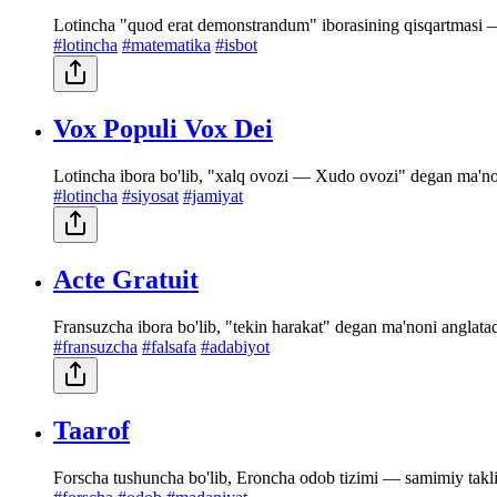
Lotincha "quod erat demonstrandum" iborasining qisqartmasi — "
#lotincha
#matematika
#isbot
Vox Populi Vox Dei
Lotincha ibora bo'lib, "xalq ovozi — Xudo ovozi" degan ma'noni
#lotincha
#siyosat
#jamiyat
Acte Gratuit
Fransuzcha ibora bo'lib, "tekin harakat" degan ma'noni anglat
#fransuzcha
#falsafa
#adabiyot
Taarof
Forscha tushuncha bo'lib, Eroncha odob tizimi — samimiy taklifl