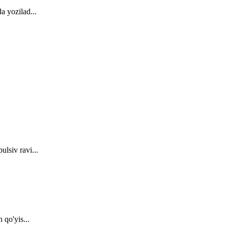
a yozilad...
lsiv ravi...
 qo'yis...