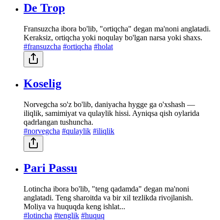
De Trop
Fransuzcha ibora bo'lib, "ortiqcha" degan ma'noni anglatadi.
Keraksiz, ortiqcha yoki noqulay bo'lgan narsa yoki shaxs.
#fransuzcha
#ortiqcha
#holat
Koselig
Norvegcha so'z bo'lib, daniyacha hygge ga o'xshash —
iliqlik, samimiyat va qulaylik hissi. Ayniqsa qish oylarida
qadrlangan tushuncha.
#norvegcha
#qulaylik
#iliqlik
Pari Passu
Lotincha ibora bo'lib, "teng qadamda" degan ma'noni
anglatadi. Teng sharoitda va bir xil tezlikda rivojlanish.
Moliya va huquqda keng ishlat...
#lotincha
#tenglik
#huquq