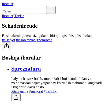
Iboralar
Iboralar
Teglar
Schadenfreude
Boshqalarning omadsizligidan ichki qoniqish his qilish holati.
#hissiyot
#inson tabiati
#nemischa
Boshqa iboralar
Sprezzatura
Italyancha so'z bo'lib, murakkab ishni osonlik bilan va
zo'riqmasdan bajarayotganday ko'rsatish mahoratini anglatadi.
Uyg'onish davri aristo...
#italyancha
#mahorat
#nafislik