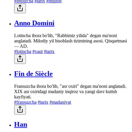
#inglizcha
#tarix
#inqilob
Anno Domini
Lotincha ibora bo'lib, "Rabbimiz yilida" degan ma'noni
anglatadi. Milodiy yil hisoblash tizimining asosi. Qisqartmasi
— AD.
#lotincha
#vaqt
#tarix
Fin de Siècle
Fransuzcha ibora bo'lib, "asr oxiri" degan ma'noni anglatadi.
XIX asr oxiridagi madaniy inqiroz va yangi davr kutish
kayfiyati.
#fransuzcha
#tarix
#madaniyat
Han