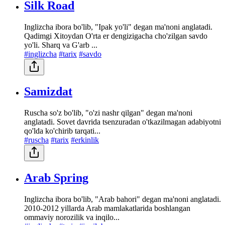
Silk Road
Inglizcha ibora bo'lib, "Ipak yo'li" degan ma'noni anglatadi.
Qadimgi Xitoydan O'rta er dengizigacha cho'zilgan savdo
yo'li. Sharq va G'arb ...
#inglizcha
#tarix
#savdo
Samizdat
Ruscha so'z bo'lib, "o'zi nashr qilgan" degan ma'noni
anglatadi. Sovet davrida tsenzuradan o'tkazilmagan adabiyotni
qo'lda ko'chirib tarqati...
#ruscha
#tarix
#erkinlik
Arab Spring
Inglizcha ibora bo'lib, "Arab bahori" degan ma'noni anglatadi.
2010-2012 yillarda Arab mamlakatlarida boshlangan
ommaviy norozilik va inqilo...