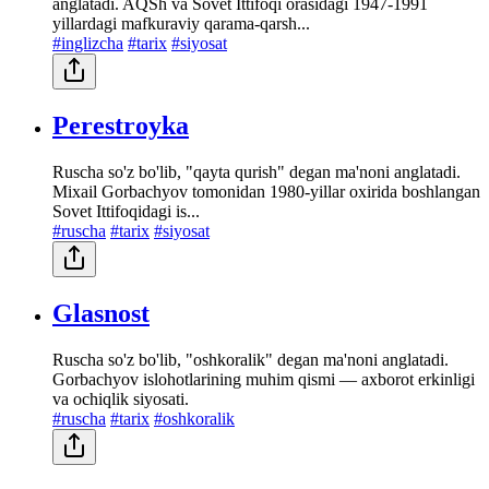
anglatadi. AQSh va Sovet Ittifoqi orasidagi 1947-1991
yillardagi mafkuraviy qarama-qarsh...
#inglizcha
#tarix
#siyosat
Perestroyka
Ruscha so'z bo'lib, "qayta qurish" degan ma'noni anglatadi.
Mixail Gorbachyov tomonidan 1980-yillar oxirida boshlangan
Sovet Ittifoqidagi is...
#ruscha
#tarix
#siyosat
Glasnost
Ruscha so'z bo'lib, "oshkoralik" degan ma'noni anglatadi.
Gorbachyov islohotlarining muhim qismi — axborot erkinligi
va ochiqlik siyosati.
#ruscha
#tarix
#oshkoralik