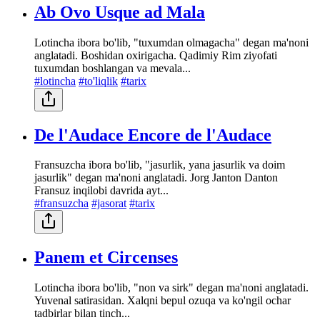
Ab Ovo Usque ad Mala
Lotincha ibora bo'lib, "tuxumdan olmagacha" degan ma'noni
anglatadi. Boshidan oxirigacha. Qadimiy Rim ziyofati
tuxumdan boshlangan va mevala...
#lotincha
#to'liqlik
#tarix
De l'Audace Encore de l'Audace
Fransuzcha ibora bo'lib, "jasurlik, yana jasurlik va doim
jasurlik" degan ma'noni anglatadi. Jorg Janton Danton
Fransuz inqilobi davrida ayt...
#fransuzcha
#jasorat
#tarix
Panem et Circenses
Lotincha ibora bo'lib, "non va sirk" degan ma'noni anglatadi.
Yuvenal satirasidan. Xalqni bepul ozuqa va ko'ngil ochar
tadbirlar bilan tinch...