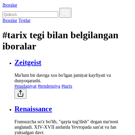
Iboralar
Iboralar
Teglar
#tarix tegi bilan belgilangan
iboralar
Zeitgeist
Ma'lum bir davrga xos bo'lgan jamiyat kayfiyati va
dunyoqarashi.
#madaniyat
#tendensiya
#tarix
Renaissance
Fransuzcha so'z bo'lib, "qayta tug'ilish" degan ma'noni
anglatadi. XIV-XVII asrlarda Yevropada san'at va fan
yuksalgan davr.