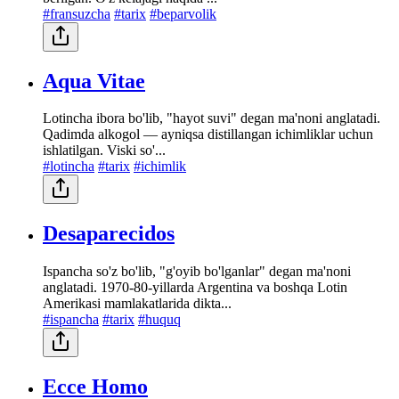
#fransuzcha
#tarix
#beparvolik
Aqua Vitae
Lotincha ibora bo'lib, "hayot suvi" degan ma'noni anglatadi.
Qadimda alkogol — ayniqsa distillangan ichimliklar uchun
ishlatilgan. Viski so'...
#lotincha
#tarix
#ichimlik
Desaparecidos
Ispancha so'z bo'lib, "g'oyib bo'lganlar" degan ma'noni
anglatadi. 1970-80-yillarda Argentina va boshqa Lotin
Amerikasi mamlakatlarida dikta...
#ispancha
#tarix
#huquq
Ecce Homo