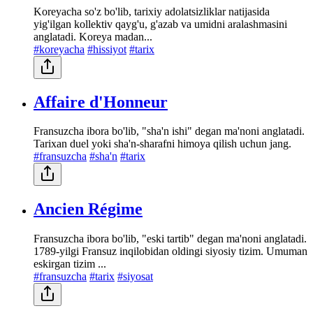
Koreyacha so'z bo'lib, tarixiy adolatsizliklar natijasida
yig'ilgan kollektiv qayg'u, g'azab va umidni aralashmasini
anglatadi. Koreya madan...
#koreyacha
#hissiyot
#tarix
Affaire d'Honneur
Fransuzcha ibora bo'lib, "sha'n ishi" degan ma'noni anglatadi.
Tarixan duel yoki sha'n-sharafni himoya qilish uchun jang.
#fransuzcha
#sha'n
#tarix
Ancien Régime
Fransuzcha ibora bo'lib, "eski tartib" degan ma'noni anglatadi.
1789-yilgi Fransuz inqilobidan oldingi siyosiy tizim. Umuman
eskirgan tizim ...
#fransuzcha
#tarix
#siyosat