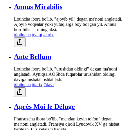
Annus Mirabilis
Lotincha ibora bo'lib, "ajoyib yil" degan ma'noni anglatadi.
Ajoyib voqealar yoki yutuqlarga boy bo'lgan yil. Annus
horribilis — uning aksi.
#lotincha
#vaqt
#tarix
Ante Bellum
Lotincha ibora bo'lib, "urushdan oldingi" degan ma'noni
anglatadi. Ayniqsa AQShda fuqarolar urushidan oldingi
davrga nisbatan ishlatiladi.
#lotincha
#tarix
#davr
Après Moi le Déluge
Fransuzcha ibora bo'lib, "mendan keyin to'fon" degan
ma'noni anglatadi. Fransiya qiroli Lyudovik XV ga nisbat
berilgan. O'z kelajagi haqida ...