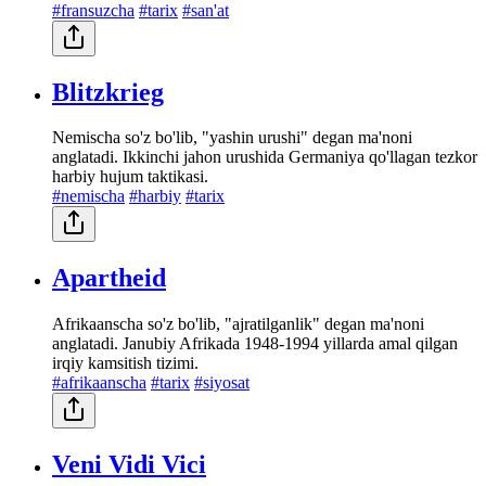
#fransuzcha
#tarix
#san'at
Blitzkrieg
Nemischa so'z bo'lib, "yashin urushi" degan ma'noni
anglatadi. Ikkinchi jahon urushida Germaniya qo'llagan tezkor
harbiy hujum taktikasi.
#nemischa
#harbiy
#tarix
Apartheid
Afrikaanscha so'z bo'lib, "ajratilganlik" degan ma'noni
anglatadi. Janubiy Afrikada 1948-1994 yillarda amal qilgan
irqiy kamsitish tizimi.
#afrikaanscha
#tarix
#siyosat
Veni Vidi Vici