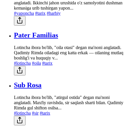
anglatadi. Ikkinchi jahon urushida o'z samolyotini dushman
kemasiga urib tushirgan yapon...
#yaponcha
#tarix
#harbiy
Pater Familias
Lotincha ibora bo'lib, "oila otasi" degan ma'noni anglatadi.
Qadimiy Rimda oiladagi eng katta erkak — oilaning mutlaq
boshlig'i va huquqiy v...
#lotincha
#oila
#tarix
Sub Rosa
Lotincha ibora bo'lib, "atirgul ostida" degan ma'noni
anglatadi. Maxfiy ravishda, sir saqlash sharti bilan. Qadimiy
Rimda gul shifton osilsa...
#lotincha
#sir
#tarix