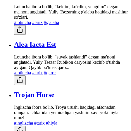
Lotincha ibora bo'lib, "keldim, ko'rdim, yengdim" degan
ma'noni anglatadi. Yuliy Tsezarning g'alaba haqidagi mashhur
so'zlari.
#lotincha
#tarix
#g'alaba
Alea Iacta Est
Lotincha ibora bo'lib, "suyak tashlandi" degan ma'noni
anglatadi. Yuliy Tsezar Rubikon daryosini kechib o'tishda
aytgan. Qaytib bo'lmas qaro...
#lotincha
#tarix
#qaror
Trojan Horse
Inglizcha ibora bo'lib, Troya urushi haqidagi afsonadan
olingan. Ichkaridan yemiradigan yashirin xavf yoki hiyla
ramzi.
#inglizcha
#tarix
#hiyla