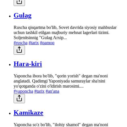
Gulag
Ruscha qisqartma bo'lib, Sovet davrida siyosiy mahbuslar
uchun tashkil etilgan majburiy mehnat lagerlari tizimi.
Soljenitsinnig "Gulag Arxip...
#ruscha
#tarix
#qamoq
Hara-kiri
Yaponcha ibora bo'lib, "qorin yorish" degan ma'noni
anglatadi. Qadimgi Yaponiyada samuraylar sha'nini
yo'qotganda o'zini o'ldirish marosimi....
#yaponcha
#tarix
#an'ana
Kamikaze
Yaponcha so'z bo'lib, "ilohiy shamol" degan ma'noni