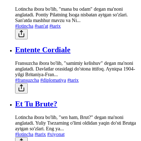
Lotincha ibora bo'lib, "mana bu odam" degan ma'noni
anglatadi. Pontiy Pilatning Isoga nisbatan aytgan so'zlari.
San'atda mashhur mavzu va Ni...
#lotincha
#san'at
#tarix
Entente Cordiale
Fransuzcha ibora bo'lib, "samimiy kelishuv" degan ma'noni
anglatadi. Davlatlar orasidagi do'stona ittifoq. Ayniqsa 1904-
yilgi Britaniya-Fran...
#fransuzcha
#diplomatiya
#tarix
Et Tu Brute?
Lotincha ibora bo'lib, "sen ham, Brut?" degan ma'noni
anglatadi. Yuliy Tsezarning o'limi oldidan yaqin do'sti Brutga
aytgan so'zlari. Eng ya...
#lotincha
#tarix
#xiyonat