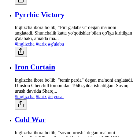
Pyrrhic Victory
Inglizcha ibora bo'lib, "Pirr g'alabasi" degan ma'noni
anglatadi. Shunchalik katta yo'qotishlar bilan qo'lga kiritilgan
g'alabaki, amalda ma...
#inglizcha
#tarix
#g'alaba
Iron Curtain
Inglizcha ibora bo'lib, "temir parda" degan ma'noni anglatadi.
Uinston Cherchill tomonidan 1946-yilda ishlatilgan. Sovuq
urush davrida Sharq...
#inglizcha
#tarix
#siyosat
Cold War
Inglizcha ibora bo'lib, "sovuq urush" degan ma'noni