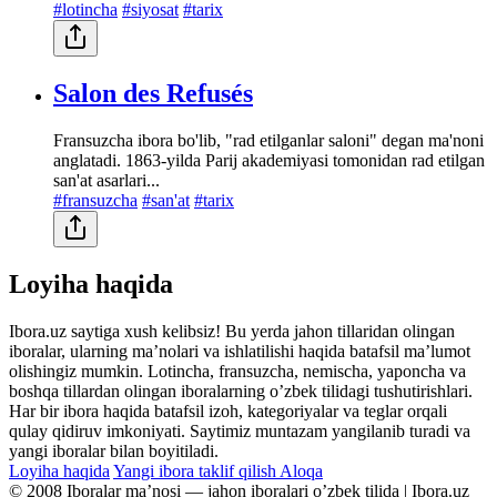
#lotincha
#siyosat
#tarix
Salon des Refusés
Fransuzcha ibora bo'lib, "rad etilganlar saloni" degan ma'noni
anglatadi. 1863-yilda Parij akademiyasi tomonidan rad etilgan
san'at asarlari...
#fransuzcha
#san'at
#tarix
Loyiha haqida
Ibora.uz saytiga xush kelibsiz! Bu yerda jahon tillaridan olingan
iboralar, ularning maʼnolari va ishlatilishi haqida batafsil maʼlumot
olishingiz mumkin. Lotincha, fransuzcha, nemischa, yaponcha va
boshqa tillardan olingan iboralarning oʼzbek tilidagi tushutirishlari.
Har bir ibora haqida batafsil izoh, kategoriyalar va teglar orqali
qulay qidiruv imkoniyati. Saytimiz muntazam yangilanib turadi va
yangi iboralar bilan boyitiladi.
Loyiha haqida
Yangi ibora taklif qilish
Aloqa
© 2008 Iboralar maʼnosi — jahon iboralari oʼzbek tilida | Ibora.uz