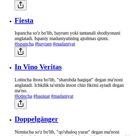
Fiesta
Ispancha so'z bo'lib, bayram yoki tantanali shodiyonani
anglatadi. Ispaniy madaniyatining ajralmas qismi.
#ispancha
#bayram
#madaniyat
In Vino Veritas
Lotincha ibora bo'lib, "sharobda haqiqat" degan ma'noni
anglatadi. Ichkilik ta'sirida inson chin fikrini aytadi degan
ma'no.
#lotincha
#haqiqat
#madaniyat
Doppelgänger
Nemischa so'z bo'lib, "qo'shaloq yurar" degan ma'noni