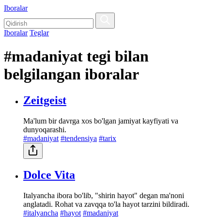
Iboralar
Iboralar
Teglar
#madaniyat tegi bilan
belgilangan iboralar
Zeitgeist
Ma'lum bir davrga xos bo'lgan jamiyat kayfiyati va
dunyoqarashi.
#madaniyat
#tendensiya
#tarix
Dolce Vita
Italyancha ibora bo'lib, "shirin hayot" degan ma'noni
anglatadi. Rohat va zavqqa to'la hayot tarzini bildiradi.
#italyancha
#hayot
#madaniyat