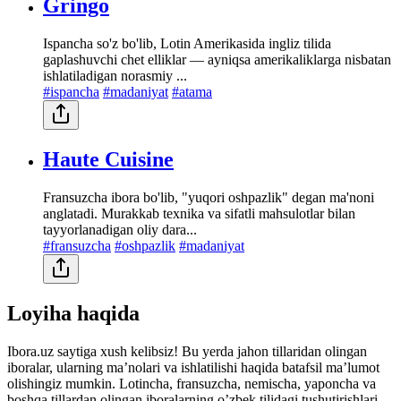
Gringo
Ispancha so'z bo'lib, Lotin Amerikasida ingliz tilida
gaplashuvchi chet elliklar — ayniqsa amerikaliklarga nisbatan
ishlatiladigan norasmiy ...
#ispancha
#madaniyat
#atama
Haute Cuisine
Fransuzcha ibora bo'lib, "yuqori oshpazlik" degan ma'noni
anglatadi. Murakkab texnika va sifatli mahsulotlar bilan
tayyorlanadigan oliy dara...
#fransuzcha
#oshpazlik
#madaniyat
Loyiha haqida
Ibora.uz saytiga xush kelibsiz! Bu yerda jahon tillaridan olingan
iboralar, ularning maʼnolari va ishlatilishi haqida batafsil maʼlumot
olishingiz mumkin. Lotincha, fransuzcha, nemischa, yaponcha va
boshqa tillardan olingan iboralarning oʼzbek tilidagi tushutirishlari.