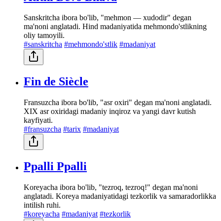
Sanskritcha ibora bo'lib, "mehmon — xudodir" degan
ma'noni anglatadi. Hind madaniyatida mehmondo'stlikning
oliy tamoyili.
#sanskritcha
#mehmondo'stlik
#madaniyat
Fin de Siècle
Fransuzcha ibora bo'lib, "asr oxiri" degan ma'noni anglatadi.
XIX asr oxiridagi madaniy inqiroz va yangi davr kutish
kayfiyati.
#fransuzcha
#tarix
#madaniyat
Ppalli Ppalli
Koreyacha ibora bo'lib, "tezroq, tezroq!" degan ma'noni
anglatadi. Koreya madaniyatidagi tezkorlik va samaradorlikka
intilish ruhi.
#koreyacha
#madaniyat
#tezkorlik