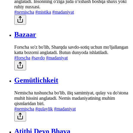
anglatadi. Insonning o'ziga juda o'xshash boshqa shaxs yoki
ruhiy nusxasi.
#nemischa
#mistika
#madaniyat
Bazaar
Forscha so'z bo'lib, Sharqda savdo-sotiq uchun mo'ljallangan
katta bozorni anglatadi. Butun dunyoda ishlatiladi.
#forscha
#savdo
#madaniyat
Gemütlichkeit
Nemischa tushuncha bo'lib, iliq samimiyat, qulay va do'stona
muhit hissini anglatadi. Nemis madaniyatining muhim
qismlaridan biri.
#nemischa
#qulaylik
#madaniyat
Atithi Devo Bhava