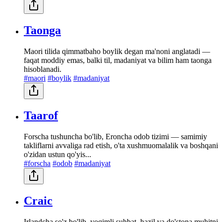
Taonga
Maori tilida qimmatbaho boylik degan ma'noni anglatadi —
faqat moddiy emas, balki til, madaniyat va bilim ham taonga
hisoblanadi.
#maori
#boylik
#madaniyat
Taarof
Forscha tushuncha bo'lib, Eroncha odob tizimi — samimiy
takliflarni avvaliga rad etish, o'ta xushmuomalalik va boshqani
o'zidan ustun qo'yis...
#forscha
#odob
#madaniyat
Craic
Irlandcha so'z bo'lib, yoqimli suhbat, hazil va do'stona muhitni