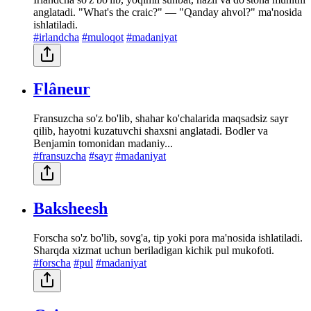
anglatadi. "What's the craic?" — "Qanday ahvol?" ma'nosida
ishlatiladi.
#irlandcha
#muloqot
#madaniyat
Flâneur
Fransuzcha so'z bo'lib, shahar ko'chalarida maqsadsiz sayr
qilib, hayotni kuzatuvchi shaxsni anglatadi. Bodler va
Benjamin tomonidan madaniy...
#fransuzcha
#sayr
#madaniyat
Baksheesh
Forscha so'z bo'lib, sovg'a, tip yoki pora ma'nosida ishlatiladi.
Sharqda xizmat uchun beriladigan kichik pul mukofoti.
#forscha
#pul
#madaniyat