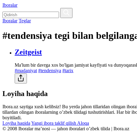
Iboralar
Iboralar
Teglar
#tendensiya tegi bilan belgilang
Zeitgeist
Ma'lum bir davrga xos bo'lgan jamiyat kayfiyati va dunyoqaras
#madaniyat
#tendensiya
#tarix
Loyiha haqida
Ibora.uz saytiga xush kelibsiz! Bu yerda jahon tillaridan olingan ibor
tillardan olingan iboralarning oʼzbek tilidagi tushutirishlari. Har bir 
boyitiladi.
Loyiha haqida
Yangi ibora taklif qilish
Aloqa
© 2008 Iboralar maʼnosi — jahon iboralari oʼzbek tilida | Ibora.uz