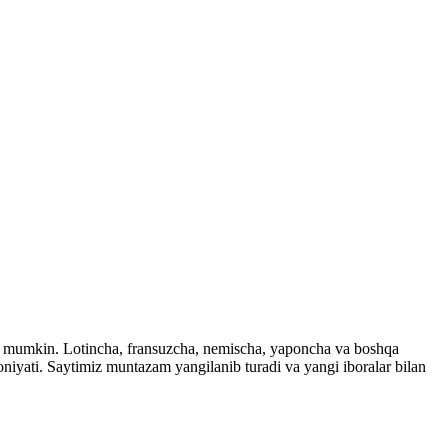
ingiz mumkin. Lotincha, fransuzcha, nemischa, yaponcha va boshqa
imkoniyati. Saytimiz muntazam yangilanib turadi va yangi iboralar bilan