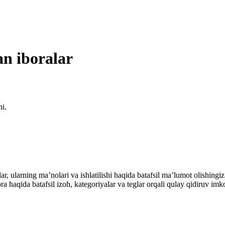
an iboralar
hi.
alar, ularning maʼnolari va ishlatilishi haqida batafsil maʼlumot olish
ibora haqida batafsil izoh, kategoriyalar va teglar orqali qulay qidiruv 