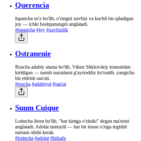
Querencia
Ispancha so'z bo'lib, o'zingni xavfsiz va kuchli his qiladigan
joy — ichki boshpanangni anglatadi.
#ispancha
#joy
#xavfsizlik
Ostranenie
Ruscha adabiy atama bo'lib, Viktor Shklovskiy tomonidan
kiritilgan — tanish narsalarni g'ayrioddiy ko'rsatib, yangicha
his ettirish san'ati.
#ruscha
#adabiyot
#san'at
Suum Cuique
Lotincha ibora bo'lib, "har kimga o'ziniki" degan ma'noni
anglatadi. Adolat tamoyili — har bir inson o'ziga tegishli
narsani olishi kerak.
#lotincha
#adolat
#falsafa