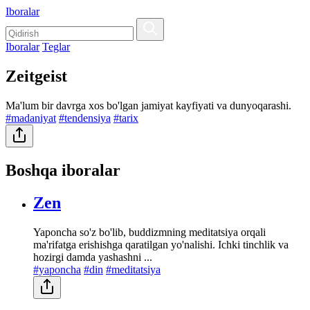
Iboralar
Iboralar
Teglar
Zeitgeist
Ma'lum bir davrga xos bo'lgan jamiyat kayfiyati va dunyoqarashi.
#madaniyat
#tendensiya
#tarix
Boshqa iboralar
Zen
Yaponcha so'z bo'lib, buddizmning meditatsiya orqali
ma'rifatga erishishga qaratilgan yo'nalishi. Ichki tinchlik va
hozirgi damda yashashni ...
#yaponcha
#din
#meditatsiya