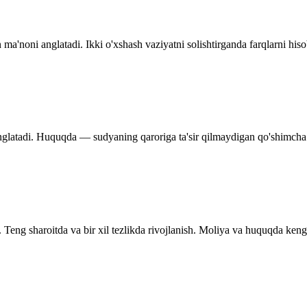
n ma'noni anglatadi. Ikki o'xshash vaziyatni solishtirganda farqlarni hiso
anglatadi. Huquqda — sudyaning qaroriga ta'sir qilmaydigan qo'shimcha 
Teng sharoitda va bir xil tezlikda rivojlanish. Moliya va huquqda keng i