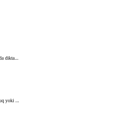
a dikta...
q yoki ...