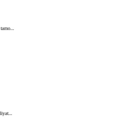
 tamo...
iyat...