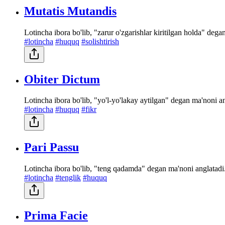
Mutatis Mutandis
Lotincha ibora bo'lib, "zarur o'zgarishlar kiritilgan holda" dega
#lotincha
#huquq
#solishtirish
Obiter Dictum
Lotincha ibora bo'lib, "yo'l-yo'lakay aytilgan" degan ma'noni 
#lotincha
#huquq
#fikr
Pari Passu
Lotincha ibora bo'lib, "teng qadamda" degan ma'noni anglatadi. 
#lotincha
#tenglik
#huquq
Prima Facie