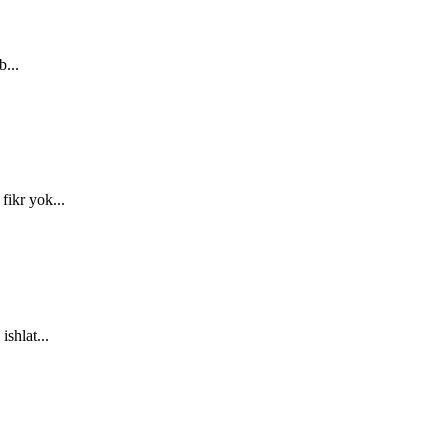
b...
fikr yok...
shlat...