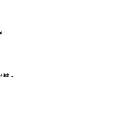
i.
lish...