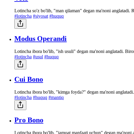
Lotincha so'z bo'lib, "man qilaman" degan ma'noni anglatadi. R
#lotincha
#siyosat
#huquq
Modus Operandi
Lotincha ibora bo'lib, "ish usuli" degan ma'noni anglatadi. Biro
#lotincha
#usul
#huquq
Cui Bono
Lotincha ibora bo'lib, "kimga foyda?" degan ma'noni anglatadi. 
#lotincha
#huquq
#mantiq
Pro Bono
Lotincha ibora bo'lib, "jamoat manfaati uchun" degan ma'noni ang