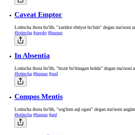
Caveat Emptor
Lotincha ibora bo'lib, "xaridor ehtiyot bo'lsin" degan ma'noni a
#lotincha
#savdo
#huquq
In Absentia
Lotincha ibora bo'lib, "hozir bo'lmagan holda" degan ma'noni a
#lotincha
#huquq
#sud
Compos Mentis
Lotincha ibora bo'lib, "sog'lom aql egasi" degan ma'noni anglata
#lotincha
#huquq
#aql