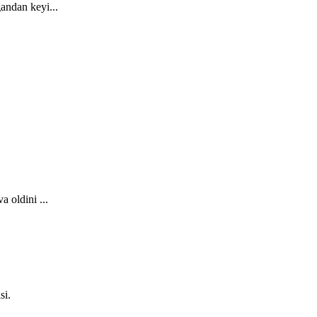
andan keyi...
 oldini ...
si.