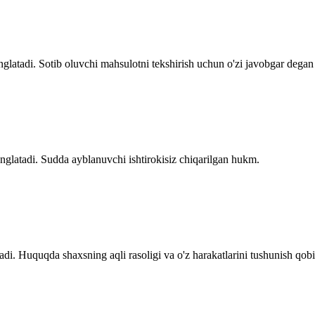
nglatadi. Sotib oluvchi mahsulotni tekshirish uchun o'zi javobgar degan
nglatadi. Sudda ayblanuvchi ishtirokisiz chiqarilgan hukm.
di. Huquqda shaxsning aqli rasoligi va o'z harakatlarini tushunish qobil