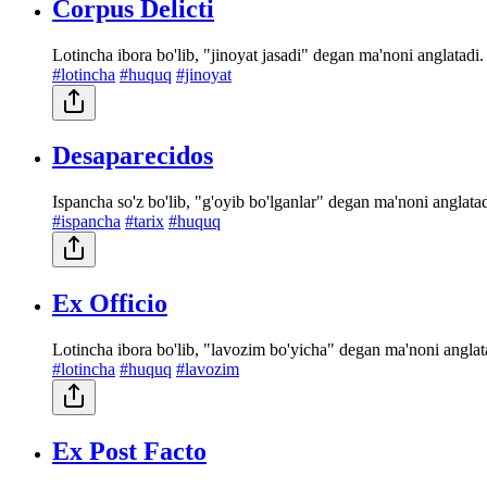
Corpus Delicti
Lotincha ibora bo'lib, "jinoyat jasadi" degan ma'noni anglatadi.
#lotincha
#huquq
#jinoyat
Desaparecidos
Ispancha so'z bo'lib, "g'oyib bo'lganlar" degan ma'noni anglata
#ispancha
#tarix
#huquq
Ex Officio
Lotincha ibora bo'lib, "lavozim bo'yicha" degan ma'noni anglat
#lotincha
#huquq
#lavozim
Ex Post Facto