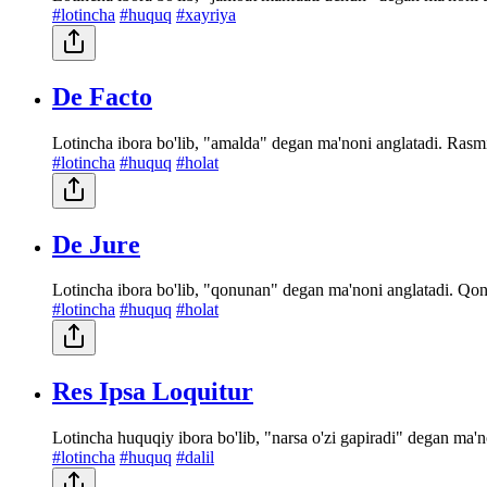
#lotincha
#huquq
#xayriya
De Facto
Lotincha ibora bo'lib, "amalda" degan ma'noni anglatadi. Rasm
#lotincha
#huquq
#holat
De Jure
Lotincha ibora bo'lib, "qonunan" degan ma'noni anglatadi. Qonu
#lotincha
#huquq
#holat
Res Ipsa Loquitur
Lotincha huquqiy ibora bo'lib, "narsa o'zi gapiradi" degan ma'n
#lotincha
#huquq
#dalil