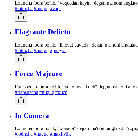
Lotincha ibora bo'lib, "voqeadan keyin" degan ma'noni anglata
#lotincha
#huquq
#vaqt
Flagrante Delicto
Lotincha ibora bo'lib, "jinoyat paytida" degan ma'noni anglatadi.
#lotincha
#huquq
#jinoyat
Force Majeure
Fransuzcha ibora bo'lib, "yengilmas kuch" degan ma'noni anglat
#fransuzcha
#huquq
#kuch
In Camera
Lotincha ibora bo'lib, "xonada" degan ma'noni anglatadi. Yopi
#lotincha
#huquq
#maxfiylik