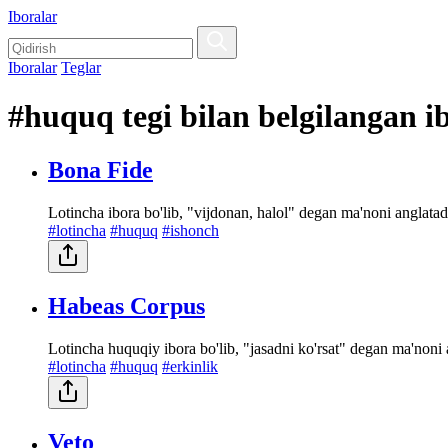
Iboralar
Iboralar
Teglar
#huquq tegi bilan belgilangan i
Bona Fide
Lotincha ibora bo'lib, "vijdonan, halol" degan ma'noni anglatadi
#lotincha
#huquq
#ishonch
Habeas Corpus
Lotincha huquqiy ibora bo'lib, "jasadni ko'rsat" degan ma'non
#lotincha
#huquq
#erkinlik
Veto