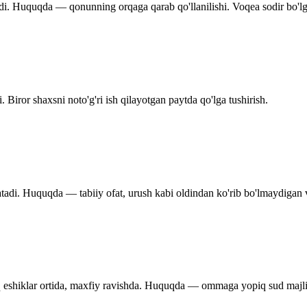
di. Huquqda — qonunning orqaga qarab qo'llanilishi. Voqea sodir bo'lg
 Biror shaxsni noto'g'ri ish qilayotgan paytda qo'lga tushirish.
adi. Huquqda — tabiiy ofat, urush kabi oldindan ko'rib bo'lmaydigan va
q eshiklar ortida, maxfiy ravishda. Huquqda — ommaga yopiq sud majli