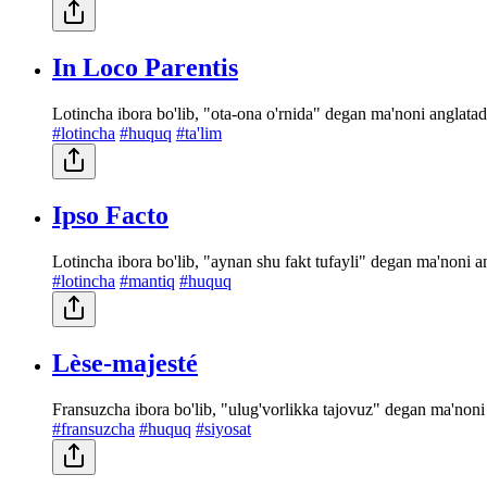
In Loco Parentis
Lotincha ibora bo'lib, "ota-ona o'rnida" degan ma'noni anglatad
#lotincha
#huquq
#ta'lim
Ipso Facto
Lotincha ibora bo'lib, "aynan shu fakt tufayli" degan ma'noni an
#lotincha
#mantiq
#huquq
Lèse-majesté
Fransuzcha ibora bo'lib, "ulug'vorlikka tajovuz" degan ma'noni a
#fransuzcha
#huquq
#siyosat