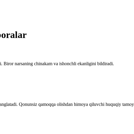
boralar
. Biror narsaning chinakam va ishonchli ekanligini bildiradi.
i anglatadi. Qonunsiz qamoqqa olishdan himoya qiluvchi huquqiy tamoyi