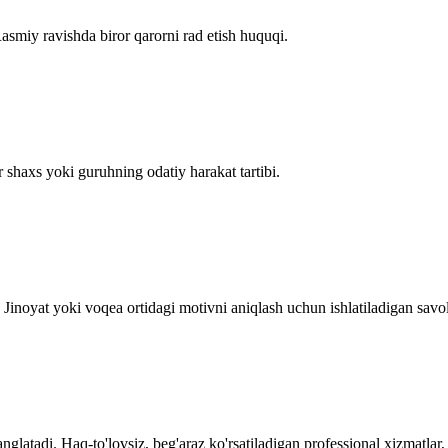
asmiy ravishda biror qarorni rad etish huquqi.
r shaxs yoki guruhning odatiy harakat tartibi.
Jinoyat yoki voqea ortidagi motivni aniqlash uchun ishlatiladigan savol
latadi. Haq-to'lovsiz, beg'araz ko'rsatiladigan professional xizmatlar, 