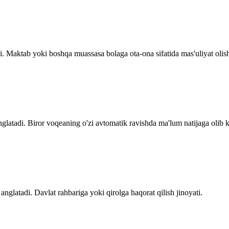
i. Maktab yoki boshqa muassasa bolaga ota-ona sifatida mas'uliyat olish
glatadi. Biror voqeaning o'zi avtomatik ravishda ma'lum natijaga olib ke
nglatadi. Davlat rahbariga yoki qirolga haqorat qilish jinoyati.