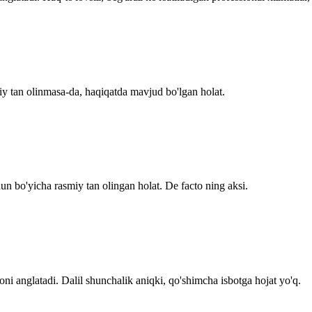
iy tan olinmasa-da, haqiqatda mavjud bo'lgan holat.
n bo'yicha rasmiy tan olingan holat. De facto ning aksi.
oni anglatadi. Dalil shunchalik aniqki, qo'shimcha isbotga hojat yo'q.