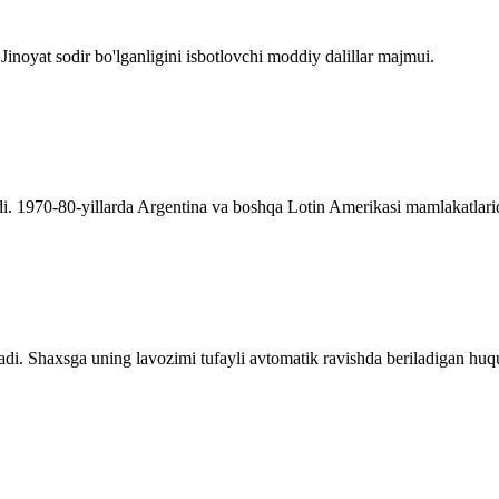
 Jinoyat sodir bo'lganligini isbotlovchi moddiy dalillar majmui.
di. 1970-80-yillarda Argentina va boshqa Lotin Amerikasi mamlakatlarid
adi. Shaxsga uning lavozimi tufayli avtomatik ravishda beriladigan huqu