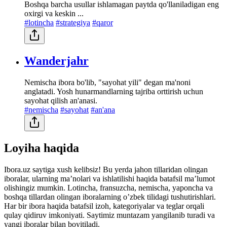
Boshqa barcha usullar ishlamagan paytda qo'llaniladigan eng
oxirgi va keskin ...
#lotincha
#strategiya
#qaror
Wanderjahr
Nemischa ibora bo'lib, "sayohat yili" degan ma'noni
anglatadi. Yosh hunarmandlarning tajriba orttirish uchun
sayohat qilish an'anasi.
#nemischa
#sayohat
#an'ana
Loyiha haqida
Ibora.uz saytiga xush kelibsiz! Bu yerda jahon tillaridan olingan
iboralar, ularning maʼnolari va ishlatilishi haqida batafsil maʼlumot
olishingiz mumkin. Lotincha, fransuzcha, nemischa, yaponcha va
boshqa tillardan olingan iboralarning oʼzbek tilidagi tushutirishlari.
Har bir ibora haqida batafsil izoh, kategoriyalar va teglar orqali
qulay qidiruv imkoniyati. Saytimiz muntazam yangilanib turadi va
yangi iboralar bilan boyitiladi.