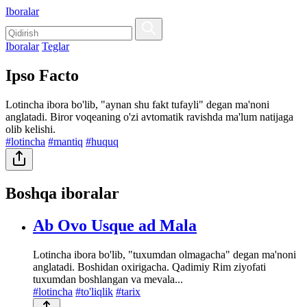
Iboralar
Iboralar
Teglar
Ipso Facto
Lotincha ibora bo'lib, "aynan shu fakt tufayli" degan ma'noni
anglatadi. Biror voqeaning o'zi avtomatik ravishda ma'lum natijaga
olib kelishi.
#lotincha
#mantiq
#huquq
Boshqa iboralar
Ab Ovo Usque ad Mala
Lotincha ibora bo'lib, "tuxumdan olmagacha" degan ma'noni
anglatadi. Boshidan oxirigacha. Qadimiy Rim ziyofati
tuxumdan boshlangan va mevala...
#lotincha
#to'liqlik
#tarix