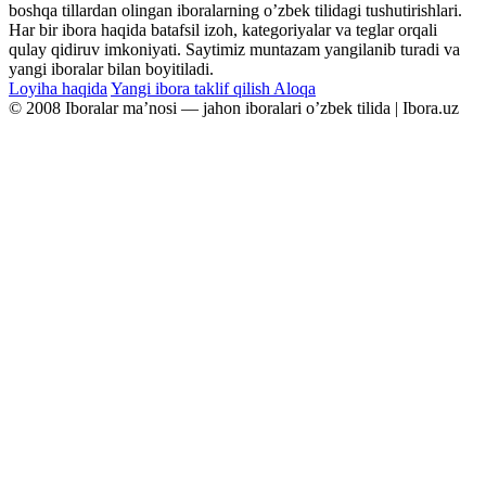
boshqa tillardan olingan iboralarning oʼzbek tilidagi tushutirishlari.
Har bir ibora haqida batafsil izoh, kategoriyalar va teglar orqali
qulay qidiruv imkoniyati. Saytimiz muntazam yangilanib turadi va
yangi iboralar bilan boyitiladi.
Loyiha haqida
Yangi ibora taklif qilish
Aloqa
© 2008 Iboralar maʼnosi — jahon iboralari oʼzbek tilida | Ibora.uz