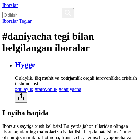
Iboralar
Iboralar
Teglar
#daniyacha tegi bilan
belgilangan iboralar
Hygge
Qulaylik, iliq muhit va xotirjamlik orqali farovonlikka erishish
tushunchasi.
#qulaylik
#farovonlik
#daniyacha
Loyiha haqida
Ibora.uz saytiga xush kelibsiz! Bu yerda jahon tillaridan olingan
iboralar, ularning maʼnolari va ishlatilishi haqida batafsil maʼlumot
olishingiz mumkin. Lotincha, fransuzcha, nemischa, yaponcha va