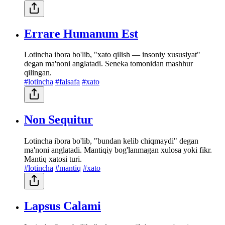
Errare Humanum Est
Lotincha ibora bo'lib, "xato qilish — insoniy xususiyat"
degan ma'noni anglatadi. Seneka tomonidan mashhur
qilingan.
#lotincha
#falsafa
#xato
Non Sequitur
Lotincha ibora bo'lib, "bundan kelib chiqmaydi" degan
ma'noni anglatadi. Mantiqiy bog'lanmagan xulosa yoki fikr.
Mantiq xatosi turi.
#lotincha
#mantiq
#xato
Lapsus Calami