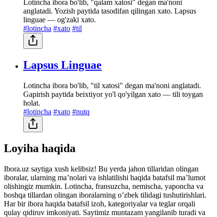
Lotincha ibora bo'lib, "qalam xatosi" degan ma'noni
anglatadi. Yozish paytida tasodifan qilingan xato. Lapsus
linguae — og'zaki xato.
#lotincha
#xato
#til
Lapsus Linguae
Lotincha ibora bo'lib, "til xatosi" degan ma'noni anglatadi.
Gapirish paytida beixtiyor yo'l qo'yilgan xato — tili toygan
holat.
#lotincha
#xato
#nutq
Loyiha haqida
Ibora.uz saytiga xush kelibsiz! Bu yerda jahon tillaridan olingan
iboralar, ularning maʼnolari va ishlatilishi haqida batafsil maʼlumot
olishingiz mumkin. Lotincha, fransuzcha, nemischa, yaponcha va
boshqa tillardan olingan iboralarning oʼzbek tilidagi tushutirishlari.
Har bir ibora haqida batafsil izoh, kategoriyalar va teglar orqali
qulay qidiruv imkoniyati. Saytimiz muntazam yangilanib turadi va