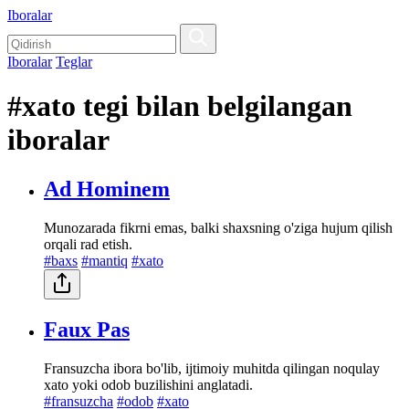
Iboralar
Iboralar
Teglar
#xato tegi bilan belgilangan
iboralar
Ad Hominem
Munozarada fikrni emas, balki shaxsning o'ziga hujum qilish
orqali rad etish.
#baxs
#mantiq
#xato
Faux Pas
Fransuzcha ibora bo'lib, ijtimoiy muhitda qilingan noqulay
xato yoki odob buzilishini anglatadi.
#fransuzcha
#odob
#xato