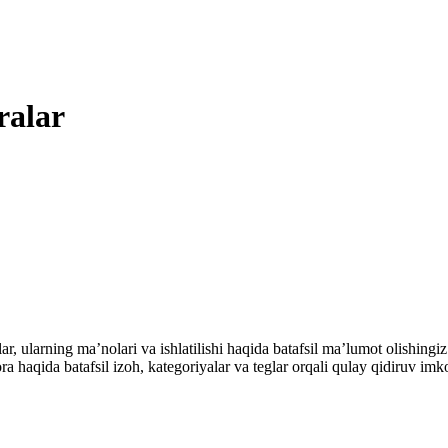
ralar
alar, ularning maʼnolari va ishlatilishi haqida batafsil maʼlumot olish
ibora haqida batafsil izoh, kategoriyalar va teglar orqali qulay qidiruv 