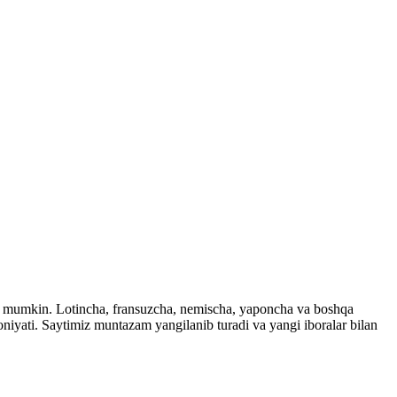
ingiz mumkin. Lotincha, fransuzcha, nemischa, yaponcha va boshqa
imkoniyati. Saytimiz muntazam yangilanib turadi va yangi iboralar bilan