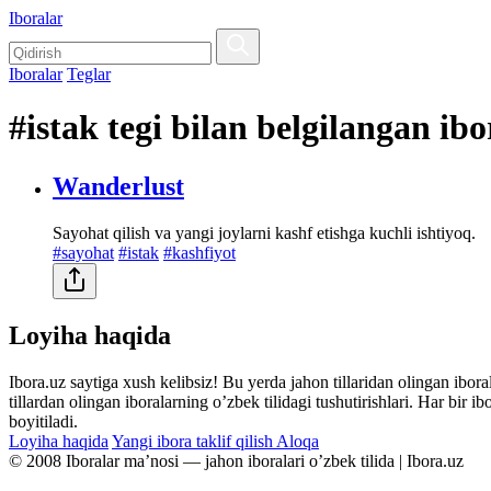
Iboralar
Iboralar
Teglar
#istak tegi bilan belgilangan ibo
Wanderlust
Sayohat qilish va yangi joylarni kashf etishga kuchli ishtiyoq.
#sayohat
#istak
#kashfiyot
Loyiha haqida
Ibora.uz saytiga xush kelibsiz! Bu yerda jahon tillaridan olingan ibor
tillardan olingan iboralarning oʼzbek tilidagi tushutirishlari. Har bir 
boyitiladi.
Loyiha haqida
Yangi ibora taklif qilish
Aloqa
© 2008 Iboralar maʼnosi — jahon iboralari oʼzbek tilida | Ibora.uz