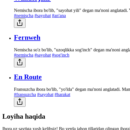
Nemischa ibora bo'lib, "sayohat yili" degan ma'noni anglatadi. 
#nemischa
#sayohat
#an'ana
Fernweh
Nemischa so'z bo'lib, "uzoqlikka sog'inch" degan ma'noni angl
#nemischa
#sayohat
#sog'inch
En Route
Fransuzcha ibora bo'lib, "yo'lda" degan ma'noni anglatadi. Manz
#fransuzcha
#sayohat
#harakat
Loyiha haqida
Ibora.uz saytiga xush kelibsiz! Bu yerda jahon tillaridan olingan ibor