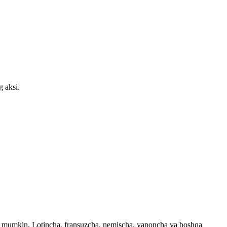
 aksi.
ingiz mumkin. Lotincha, fransuzcha, nemischa, yaponcha va boshqa