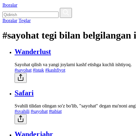
Iboralar
Iboralar
Teglar
#sayohat tegi bilan belgilangan 
Wanderlust
Sayohat qilish va yangi joylarni kashf etishga kuchli ishtiyoq.
#sayohat
#istak
#kashfiyot
Safari
Svahili tilidan olingan so'z bo'lib, "sayohat" degan ma'noni ang
#svahili
#sayohat
#tabiat
Wanderjahr