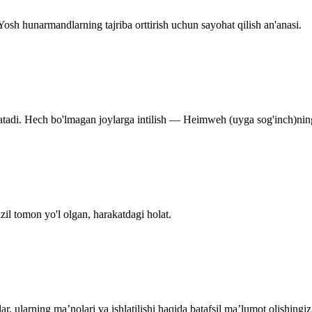
Yosh hunarmandlarning tajriba orttirish uchun sayohat qilish an'anasi.
atadi. Hech bo'lmagan joylarga intilish — Heimweh (uyga sog'inch)ning
il tomon yo'l olgan, harakatdagi holat.
alar, ularning maʼnolari va ishlatilishi haqida batafsil maʼlumot olish